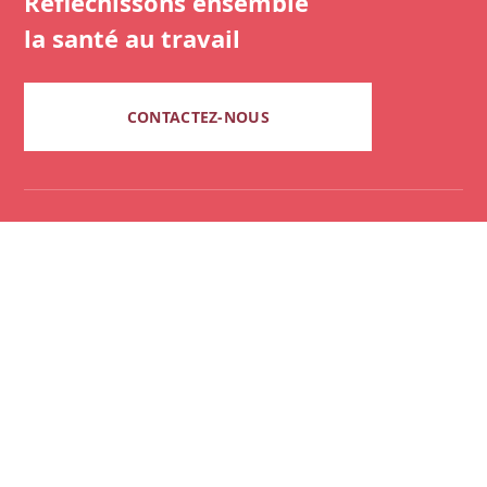
Réfléchissons ensemble
la santé au travail
CONTACTEZ-NOUS
01 45 81 12 57
cedaet@cedaet.com
23 Rue Yves Toudic, 75010 Paris